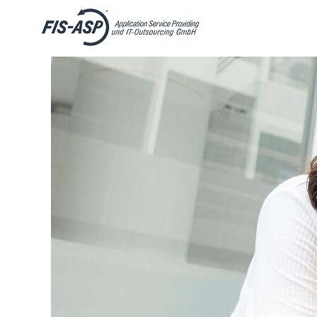
Schüler
&
Auszubildende