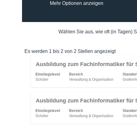
Mehr Optionen anzeigen
Wählen Sie aus, wie oft (in Tagen) 
Sucherge
Es werden 1 bis 2 von 2 Stellen angezeigt
für
Stellenbezeichnung
Drücken
Ausbildung zum Fachinformatiker für 
"".
Sie
Es
Einstiegslevel
Bereich
Standort
die
werden
Schüler
Verwaltung & Organisation
Grafenrh
Leertaste,
1
um
bis
die
2
Stellenbezeichnung
Drücken
Ausbildung zum Fachinformatiker für S
Stelleninformationen
von
Sie
vollständig
Einstiegslevel
Bereich
Standort
2
die
Schüler
Verwaltung & Organisation
Grafenrh
anzuzeigen.
Stellen
Leertaste,
angezeigt
um
Verwend
die