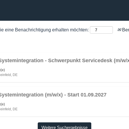
Sie eine Benachrichtigung erhalten möchten:
Ben
bnisse
Systemintegration - Schwerpunkt Servicedesk (m/w/x
(e)
einfeld, DE
ystemintegration (m/w/x) - Start 01.09.2027
(e)
einfeld, DE
en
Weitere Suchergebnisse