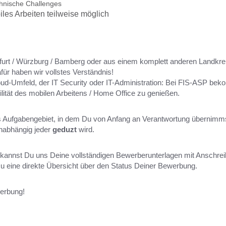
echnische Challenges
iles Arbeiten teilweise möglich
rt / Würzburg / Bamberg oder aus einem komplett anderen Landkrei
ür haben wir vollstes Verständnis!
ud-Umfeld, der IT Security oder IT-Administration: Bei FIS-ASP bek
ilität des mobilen Arbeitens / Home Office zu genießen.
s Aufgabengebiet, in dem Du von Anfang an Verantwortung übernimms
unabhängig jeder
geduzt
wird.
kannst Du uns Deine vollständigen Bewerberunterlagen mit Anschre
 eine direkte Übersicht über den Status Deiner Bewerbung.
werbung!