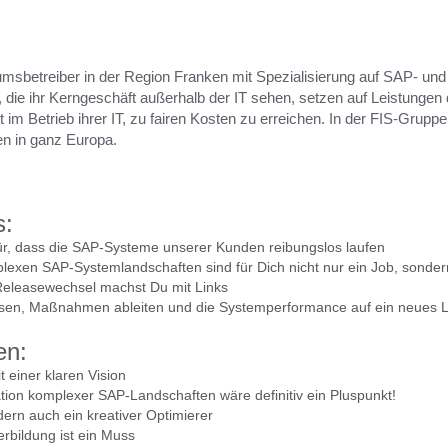
msbetreiber in der Region Franken mit Spezialisierung auf SAP- und 
, die ihr Kerngeschäft außerhalb der IT sehen, setzen auf Leistung
t im Betrieb ihrer IT, zu fairen Kosten zu erreichen. In der FIS-Grupp
en in ganz Europa.
s:
ür, dass die SAP-Systeme unserer Kunden reibungslos laufen
lexen SAP-Systemlandschaften sind für Dich nicht nur ein Job, sonde
eleasewechsel machst Du mit Links
sen, Maßnahmen ableiten und die Systemperformance auf ein neues 
en:
t einer klaren Vision
ation komplexer SAP-Landschaften wäre definitiv ein Pluspunkt!
ndern auch ein kreativer Optimierer
erbildung ist ein Muss